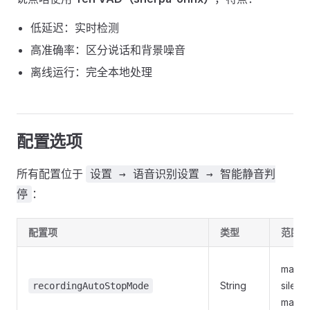
低延迟：实时检测
高准确率：区分说话和背景噪音
离线运行：完全本地处理
配置选项
所有配置位于
设置 → 语音识别设置 → 智能静音判
：
停
配置项
类型
范围
manual
String
silenc
recordingAutoStopMode
max_d