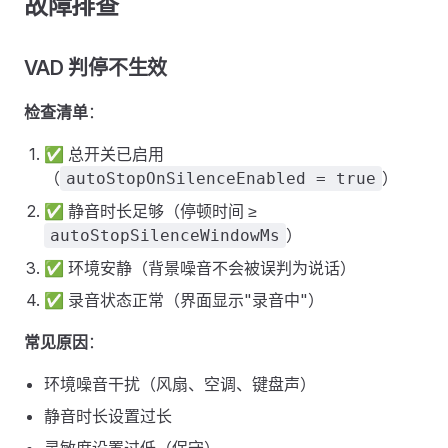
故障排查
VAD 判停不生效
检查清单
：
✅ 总开关已启用
（
）
autoStopOnSilenceEnabled = true
✅ 静音时长足够（停顿时间 ≥
）
autoStopSilenceWindowMs
✅ 环境安静（背景噪音不会被误判为说话）
✅ 录音状态正常（界面显示"录音中"）
常见原因
：
环境噪音干扰（风扇、空调、键盘声）
静音时长设置过长