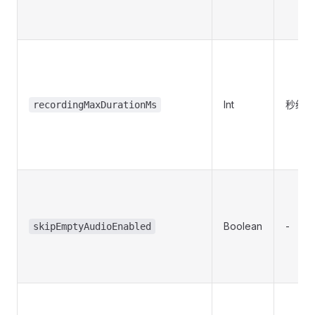
Int
秒级滑
recordingMaxDurationMs
Boolean
-
skipEmptyAudioEnabled