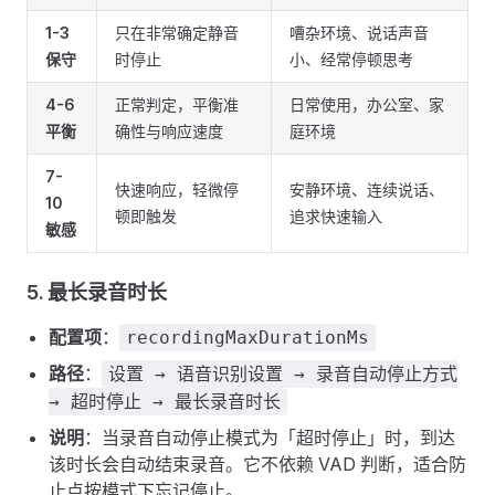
1-3
只在非常确定静音
嘈杂环境、说话声音
保守
时停止
小、经常停顿思考
4-6
正常判定，平衡准
日常使用，办公室、家
平衡
确性与响应速度
庭环境
7-
快速响应，轻微停
安静环境、连续说话、
10
顿即触发
追求快速输入
敏感
5. 最长录音时长
配置项
：
recordingMaxDurationMs
路径
：
设置 → 语音识别设置 → 录音自动停止方式
→ 超时停止 → 最长录音时长
说明
：当录音自动停止模式为「超时停止」时，到达
该时长会自动结束录音。它不依赖 VAD 判断，适合防
止点按模式下忘记停止。